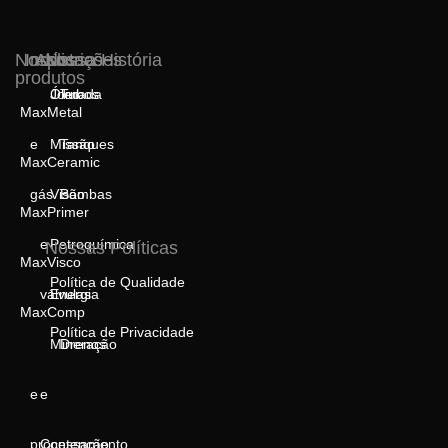
Nossos
Indústrias
Aplicações
Nossa História
produtos
Óleo
Jornada
Tubos
MaxMetal
e
Missão
Tanques
MaxCeramic
gás
Visão
Bombas
MaxPrimer
e
Petroquímica
Nossas Políticas
MaxVisco
Política de Qualidade
válvulas
Energia
MaxComp
Política de Privacidade
Mineração
Drenos
e
e
processamento
Contenção